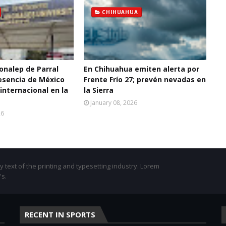
CHIHUAHUA
onalep de Parral
En Chihuahua emiten alerta por
resencia de México
Frente Frío 27; prevén nevadas en
internacional en la
la Sierra
January 08, 2026
26
text of the printing and typesetting industry. Lorem
's.
RECENT IN SPORTS