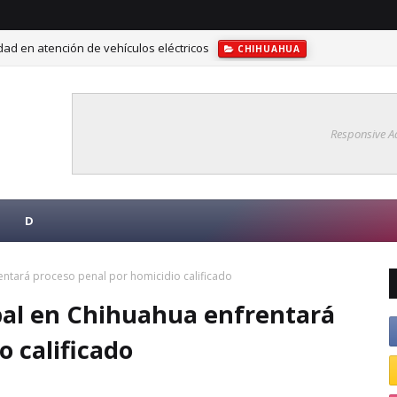
ad en atención de vehículos eléctricos
CHIHUAHUA
ra fortalecer la competitividad turística en Delicias
CHIHUAHUA
Responsive A
D
rentará proceso penal por homicidio calificado
ipal en Chihuahua enfrentará
o calificado