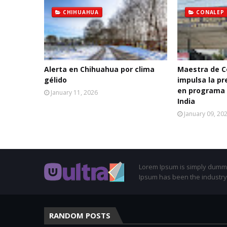
CHIHUAHUA
CONALEP
Alerta en Chihuahua por clima
Maestra de C
gélido
impulsa la p
en programa 
January 11, 2026
India
January 09, 20
Lorem Ipsum is simply dummy 
Ipsum has been the industry
RANDOM POSTS