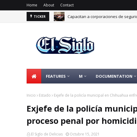
Home
About
Contact
Capacitan a corporaciones de segurid
TICKER
Impulsan certificación Punto Limpio pa
FEATURES
M
DOCUMENTATION
Inicio
Estado
Exjefe de la policía municipal en Chihuahua enf
Exjefe de la policía munic
proceso penal por homicidi
El Siglo de Delicias
Octubre 15, 2021