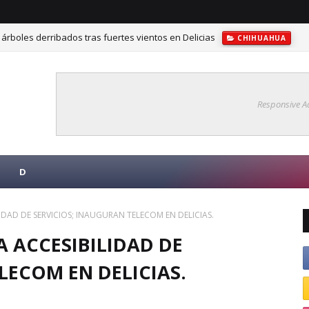
árboles derribados tras fuertes vientos en Delicias
CHIHUAHUA
val Omáwari en la plaza del Santuario
CHIHUAHUA
Responsive A
D
DAD DE SERVICIOS; INAUGURAN TELECOM EN DELICIAS.
 ACCESIBILIDAD DE
LECOM EN DELICIAS.