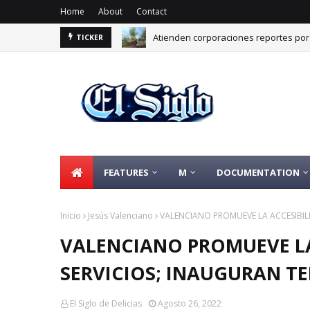
Home
About
Contact
Atienden corporaciones reportes por 
TICKER
Invita Delicias este domingo al Festi
FEATURES
M
DOCUMENTATION
Inicio
Jesús Valenciano
VALENCIANO PROMUEVE LA ACCESIBILI
VALENCIANO PROMUEVE LA
SERVICIOS; INAUGURAN TE
El Siglo de Delicias
Agosto 26, 2022