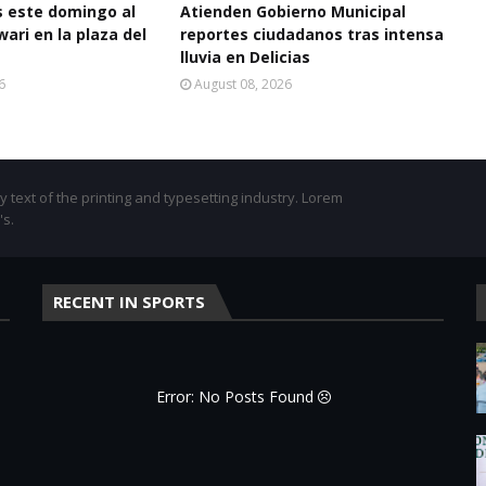
as este domingo al
Atienden Gobierno Municipal
ari en la plaza del
reportes ciudadanos tras intensa
lluvia en Delicias
6
August 08, 2026
text of the printing and typesetting industry. Lorem
's.
RECENT IN SPORTS
Error: No Posts Found