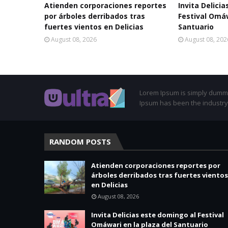
Atienden corporaciones reportes
Invita Delici
por árboles derribados tras
Festival Omáw
fuertes vientos en Delicias
Santuario
August 08, 2026
August 08, 202
Lorem Ipsum is simply dummy 
Ipsum has been the industry
RANDOM POSTS
Atienden corporaciones reportes por
árboles derribados tras fuertes vientos
en Delicias
August 08, 2026
Invita Delicias este domingo al Festival
Omáwari en la plaza del Santuario