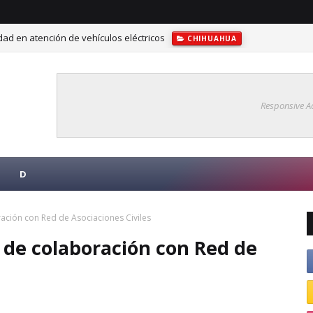
ad en atención de vehículos eléctricos
CHIHUAHUA
ra fortalecer la competitividad turística en Delicias
CHIHUAHUA
Responsive A
D
ación con Red de Asociaciones Civiles
 de colaboración con Red de