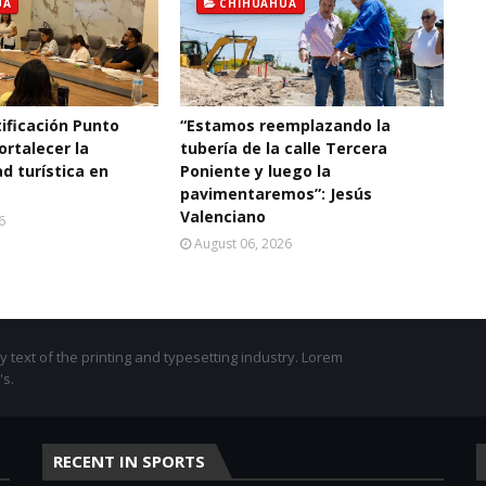
UA
CHIHUAHUA
ificación Punto
“Estamos reemplazando la
ortalecer la
tubería de la calle Tercera
d turística en
Poniente y luego la
pavimentaremos”: Jesús
Valenciano
6
August 06, 2026
text of the printing and typesetting industry. Lorem
's.
RECENT IN SPORTS