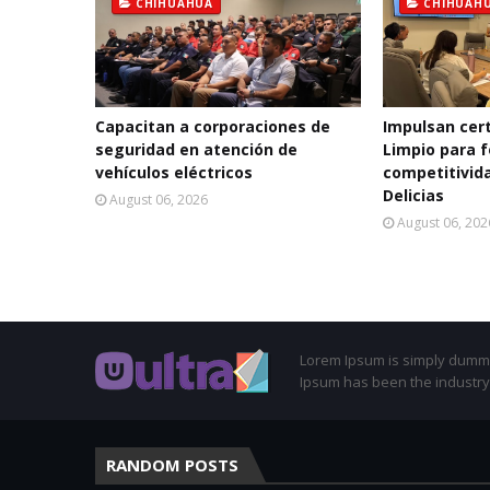
CHIHUAHUA
CHIHUAH
Capacitan a corporaciones de
Impulsan cert
seguridad en atención de
Limpio para f
vehículos eléctricos
competitivida
Delicias
August 06, 2026
August 06, 202
Lorem Ipsum is simply dummy 
Ipsum has been the industry
RANDOM POSTS