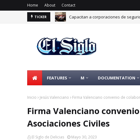
Home
About
Contact
Capacitan a corporaciones de segurid
TICKER
Impulsan certificación Punto Limpio pa
FEATURES
M
DOCUMENTATION
Inicio
Jesús Valenciano
Firma Valenciano convenio de colabor
Firma Valenciano convenio
Asociaciones Civiles
El Siglo de Delicias
Mayo 30, 2023