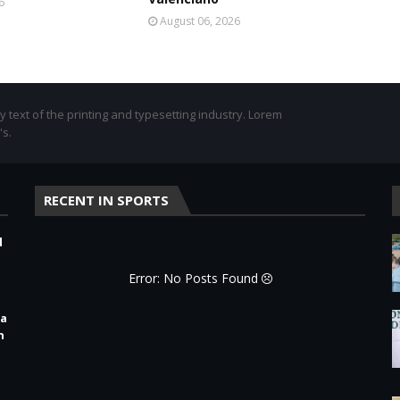
6
August 06, 2026
text of the printing and typesetting industry. Lorem
's.
RECENT IN SPORTS
d
Error: No Posts Found
ra
n