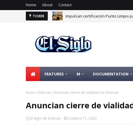
Home
About
Contact
Impulsan certificación Punto Limpio pa
TICKER
FEATURES
M
DOCUMENTATION
Inicio
Delicias
Anuncian cierre de vialidad en Delicias
Anuncian cierre de vialidad
El Siglo de Delicias
Octubre 11, 2023