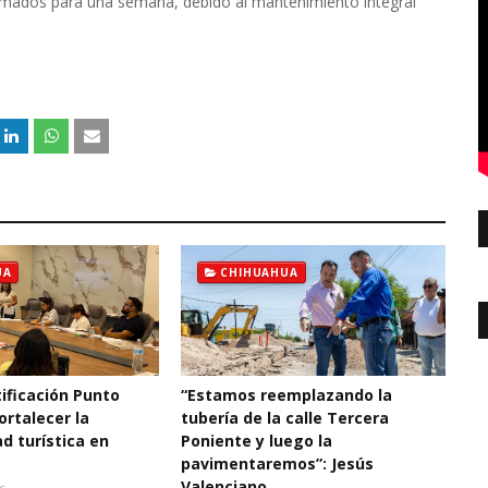
ramados para una semana, debido al mantenimiento integral
UA
CHIHUAHUA
ificación Punto
“Estamos reemplazando la
ortalecer la
tubería de la calle Tercera
d turística en
Poniente y luego la
pavimentaremos”: Jesús
Valenciano