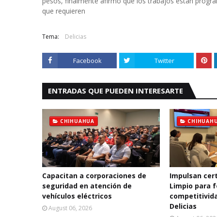
pesos, finalmente afirmó que los trabajos están prog
que requieren
Tema:
Delicias
Facebook
Twitter
ENTRADAS QUE PUEDEN INTERESARTE
CHIHUAHUA
CHIHUAH
Capacitan a corporaciones de
Impulsan cert
seguridad en atención de
Limpio para f
vehículos eléctricos
competitivida
Delicias
August 06, 2026