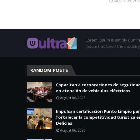
August 06, 202
Lorem Ipsum is simply dummy 
Ipsum has been the industry
RANDOM POSTS
Capacitan a corporaciones de segurida
en atención de vehículos eléctricos
August 06, 2026
Impulsan certificación Punto Limpio pa
fortalecer la competitividad turística e
Delicias
August 06, 2026