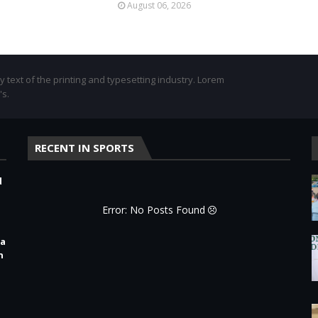
August 06, 2026
text of the printing and typesetting industry. Lorem
's.
RECENT IN SPORTS
d
Error: No Posts Found
ra
n