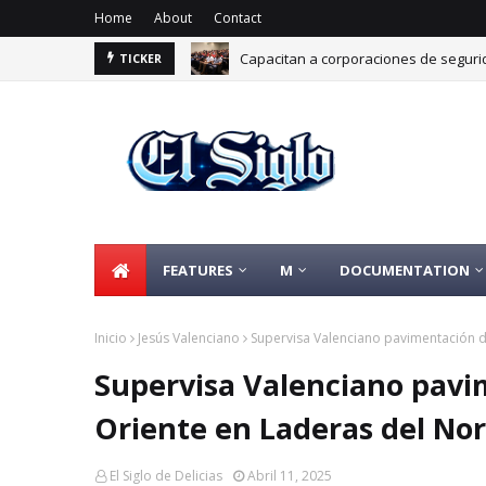
Home
About
Contact
Capacitan a corporaciones de segurid
TICKER
Impulsan certificación Punto Limpio pa
FEATURES
M
DOCUMENTATION
Inicio
Jesús Valenciano
Supervisa Valenciano pavimentación d
Supervisa Valenciano pavi
Oriente en Laderas del No
El Siglo de Delicias
Abril 11, 2025