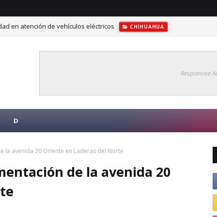
ad en atención de vehículos eléctricos
CHIHUAHUA
ra fortalecer la competitividad turística en Delicias
CHIHUAHUA
Responsive A
D
e la avenida 20 Oriente en Laderas del Norte
mentación de la avenida 20
rte