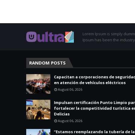
Lorem Ipsum is simply dummy 
Ipsum has been the industry
RANDOM POSTS
Capacitan a corporaciones de segurida
en atención de vehículos eléctricos
August 06, 2026
Impulsan certificación Punto Limpio pa
fortalecer la competitividad turística e
Delicias
August 06, 2026
“Estamos reemplazando la tubería de la