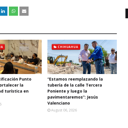
UA
CHIHUAHUA
ificación Punto
“Estamos reemplazando la
ortalecer la
tubería de la calle Tercera
d turística en
Poniente y luego la
pavimentaremos”: Jesús
Valenciano
6
August 06, 2026