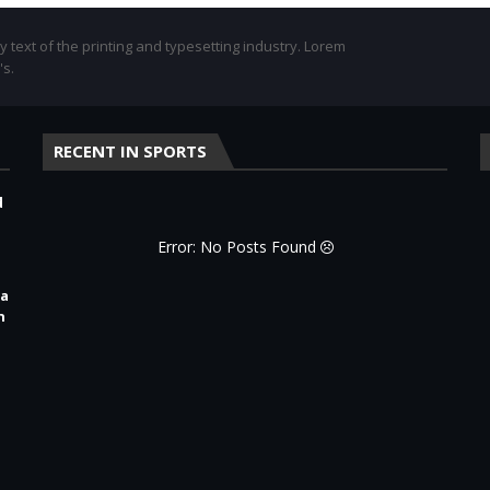
text of the printing and typesetting industry. Lorem
's.
RECENT IN SPORTS
d
Error: No Posts Found
ra
n