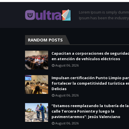
Lorem Ipsum is simply dummy 
Ipsum has been the industry
RANDOM POSTS
Capacitan a corporaciones de segurida
en atención de vehículos eléctricos
August 06, 2026
Impulsan certificación Punto Limpio pa
fortalecer la competitividad turística e
Delicias
August 06, 2026
“Estamos reemplazando la tubería de la
calle Tercera Poniente y luego la
pavimentaremos”: Jesús Valenciano
August 06, 2026