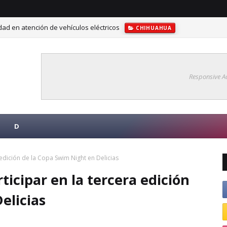
ad en atención de vehículos eléctricos
CHIHUAHUA
ra fortalecer la competitividad turística en Delicias
CHIHUAHUA
Responsive A
D
a edición de la Copa Swim Night en Delicias
ticipar en la tercera edición
elicias