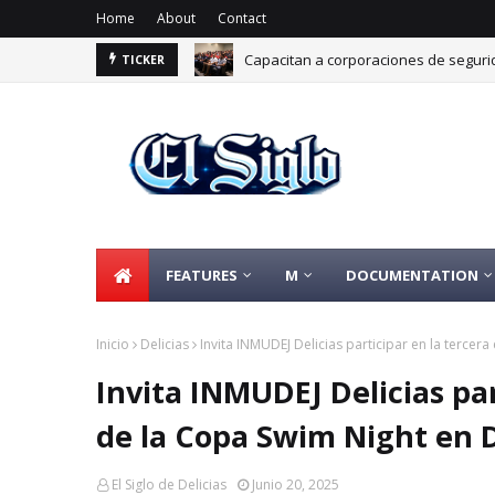
Home
About
Contact
Capacitan a corporaciones de segurid
TICKER
Impulsan certificación Punto Limpio pa
FEATURES
M
DOCUMENTATION
Inicio
Delicias
Invita INMUDEJ Delicias participar en la tercer
Invita INMUDEJ Delicias par
de la Copa Swim Night en D
El Siglo de Delicias
Junio 20, 2025