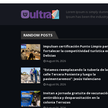
Lorem Ipsum is simply dummy 
Ipsum has been the industry
RANDOM POSTS
Impulsan certificación Punto Limpio pa
fortalecer la competitividad turística e
Delicias
August 06, 2026
“Estamos reemplazando la tubería de la
calle Tercera Poniente y luego la
pavimentaremos”: Jesús Valenciano
August 06, 2026
Invitan a jornada gratuita de vacunaci
antirrábica y desparasitación en la
colonia Terrazas
August 06, 2026