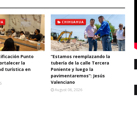
UA
CHIHUAHUA
ificación Punto
“Estamos reemplazando la
ortalecer la
tubería de la calle Tercera
d turística en
Poniente y luego la
pavimentaremos”: Jesús
Valenciano
6
August 06, 2026