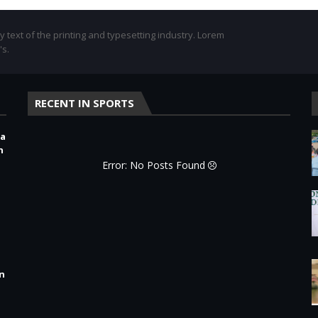
text of the printing and typesetting industry. Lorem
's.
RECENT IN SPORTS
ra
n
Error: No Posts Found
ón