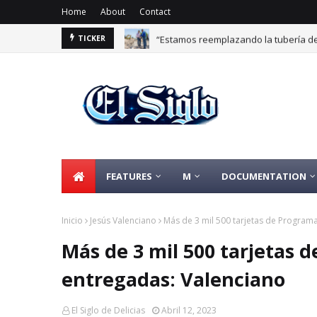
Home
About
Contact
“Estamos reemplazando la tubería de 
TICKER
FEATURES
M
DOCUMENTATION
Inicio
Jesús Valenciano
Más de 3 mil 500 tarjetas de Programa
Más de 3 mil 500 tarjetas 
entregadas: Valenciano
El Siglo de Delicias
Abril 12, 2023